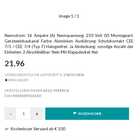
Image
1
/ 1
Nennstrom: 16 Ampère (A) Nennspannung: 250 Volt (V) Montageart:
Geräteeinbaukanal Farbe: Aluminium Ausführung: Schutzkontakt CEE
7/3 / CEE 7/4 (Typ F) Halogenfrei: Ja Abdeckung: sonstige Anzahl der
Einheiten: 2 Abschließbar: Nein Mit Klappdeckel: Nei
21,96
VORAUSSICHTLICHE LIEFERZEIT
1-2 WOCHEN
KEIN LAGER
HERSTELLERNUMMER
6212.70 EMS SI
EAN
4010105516210
-
+
IN DEN KORB
Kostenloser Versand ab € 100