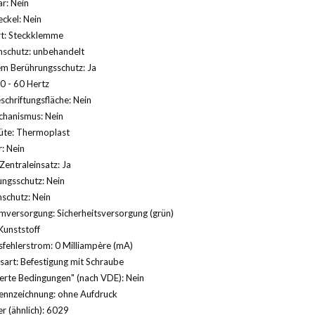
r: Nein
ckel: Nein
rt: Steckklemme
nschutz: unbehandelt
m Berührungsschutz: Ja
0 - 60 Hertz
schriftungsfläche: Nein
hanismus: Nein
üte: Thermoplast
: Nein
Zentraleinsatz: Ja
ngsschutz: Nein
schutz: Nein
versorgung: Sicherheitsversorgung (grün)
Kunststoff
fehlerstrom: 0 Milliampère (mA)
sart: Befestigung mit Schraube
erte Bedingungen" (nach VDE): Nein
ennzeichnung: ohne Aufdruck
 (ähnlich): 6029