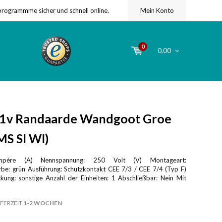
programmme sicher und schnell online.
Mein Konto
0
0,00
1v Randaarde Wandgoot Groe
MS SI WI)
père (A) Nennspannung: 250 Volt (V) Montageart:
be: grün Ausführung: Schutzkontakt CEE 7/3 / CEE 7/4 (Typ F)
kung: sonstige Anzahl der Einheiten: 1 Abschließbar: Nein Mit
FERZEIT
1-2 WOCHEN