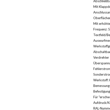
Abschließba
Mit Klappde
Anschlussa
Oberfläche
Mit erhöhte
Frequenz: 5
Textfeld/Be
Auswurfmec
Werkstoffg
Abschaltbar
Verdrehter 
Überspannu
Fehlerstrom
Sonderstrom
Werkstoff: 
Bemessungs
Befestigung
Für "erschw
Aufdruck/K
RAL-Nummer