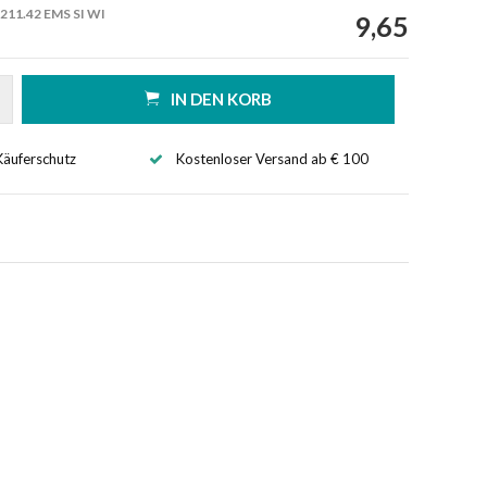
211.42 EMS SI WI
9,65
IN DEN KORB
Käuferschutz
Kostenloser Versand ab € 100