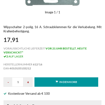
Image
1
/ 1
Wippschalter 2-polig, 16 A. Schraubklemmen für die Verkabelung. Mit
Krallenbefestigung.
17,91
VORAUSSICHTLICHE LIEFERZEIT
VOR 21 UHR BESTELLT, HEUTE
VERSCHICKT*
2
AUF LAGER
HERSTELLERNUMMER
612/16
EAN
4010105103212
-
+
IN DEN KORB
Kostenloser Versand ab € 100