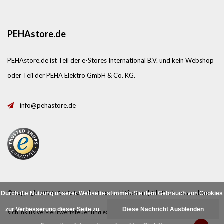
PEHAstore.de
PEHAstore.de ist Teil der e-Stores International B.V. und kein Webshop
oder Teil der PEHA Elektro GmbH & Co. KG.
info@pehastore.de
© Copyright 2026 PEHAstore.de |
RSS feed
|
Sitemap
| Alle Preise verstehen
Durch die Nutzung unserer Webseite stimmen Sie dem Gebrauch von Cookies
zur Verbesserung dieser Seite zu.
Diese Nachricht Ausblenden
sich inklusive Mehrwertsteuer und exklusive
Porto
.