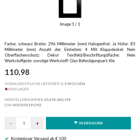
Image
1
/ 1
Farbe: schwarz Breite: 296 Millimeter (mm) Halogenfrei: Ja Höhe: 83
Millimeter (mm) Anzahl der Einheiten: 4 Mit Klappdeckel: Nein
Oberflächenschutz: Dekor Textfeld/Beschriftungsfläche: Nein
Werkstoffgüte: sonstige Werkstoff: Glas Befestigungsart: Kle
110,98
VORAUSSICHTLICHE LIEFERZEIT
1-2 WOCHEN
KEIN LAGER
HERSTELLERNUMMER
20.674.240.192
EAN
4010105191592
-
+
IN DEN KORB
Kostenloser Versand ab € 100