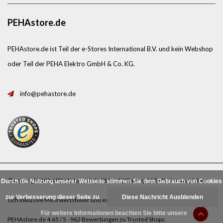
PEHAstore.de
PEHAstore.de ist Teil der e-Stores International B.V. und kein Webshop
oder Teil der PEHA Elektro GmbH & Co. KG.
info@pehastore.de
© Copyright 2026 PEHAstore.de |
RSS feed
|
Sitemap
| Alle Preise verstehen
Durch die Nutzung unserer Webseite stimmen Sie dem Gebrauch von Cookies
zur Verbesserung dieser Seite zu.
Diese Nachricht Ausblenden
sich inklusive Mehrwertsteuer und exklusive
Porto
.
Für weitere Informationen beachten Sie bitte unsere
PEHAstore.de
4.65
/
5
-
962
Bewertungen zu
Trusted Shops
.