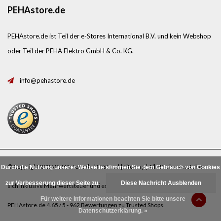
PEHAstore.de
PEHAstore.de ist Teil der e-Stores International B.V. und kein Webshop
oder Teil der PEHA Elektro GmbH & Co. KG.
info@pehastore.de
© Copyright 2026 PEHAstore.de |
RSS feed
|
Sitemap
| Alle Preise verstehen
Durch die Nutzung unserer Webseite stimmen Sie dem Gebrauch von Cookies
zur Verbesserung dieser Seite zu.
Diese Nachricht Ausblenden
sich inklusive Mehrwertsteuer und exklusive
Porto
.
Für weitere Informationen beachten Sie bitte unsere
PEHAstore.de
4.65
/
5
-
962
Bewertungen zu
Trusted Shops
.
Datenschutzerklärung. »