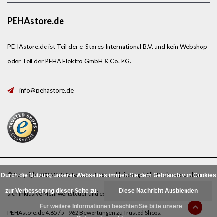
PEHAstore.de
PEHAstore.de ist Teil der e-Stores International B.V. und kein Webshop
oder Teil der PEHA Elektro GmbH & Co. KG.
info@pehastore.de
© Copyright 2026 PEHAstore.de |
RSS feed
|
Sitemap
| Alle Preise verstehen
Durch die Nutzung unserer Webseite stimmen Sie dem Gebrauch von Cookies
zur Verbesserung dieser Seite zu.
Diese Nachricht Ausblenden
sich inklusive Mehrwertsteuer und exklusive
Porto
.
Für weitere Informationen beachten Sie bitte unsere
PEHAstore.de
4.65
/
5
-
962
Bewertungen zu
Trusted Shops
.