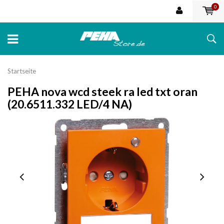
0
Startseite
PEHA nova wcd steek ra led txt oran
(20.6511.332 LED/4 NA)