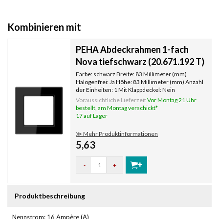
Kombinieren mit
PEHA Abdeckrahmen 1-fach
Nova tiefschwarz (20.671.192 T)
Farbe: schwarz Breite: 83 Millimeter (mm)
Halogenfrei: Ja Höhe: 83 Millimeter (mm) Anzahl
der Einheiten: 1 Mit Klappdeckel: Nein
Oberflächenschutz: unbehandelt
Voraussichtliche Lieferzeit
Vor Montag 21 Uhr
Textfeld/Beschriftungsfläche: Nein
bestellt, am Montag verschickt*
Werkstoffgüte: Thermoplast Werkstoff:
17 auf Lager
Kunststoff Befest
≫ Mehr Produktinformationen
5,63
-
+
Produktbeschreibung
Nennstrom: 16 Ampère (A)