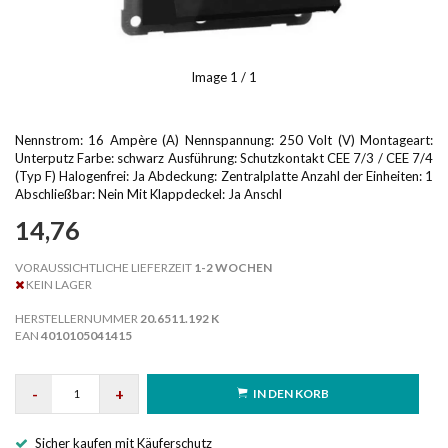
Image
1
/ 1
Nennstrom: 16 Ampère (A) Nennspannung: 250 Volt (V) Montageart:
Unterputz Farbe: schwarz Ausführung: Schutzkontakt CEE 7/3 / CEE 7/4
(Typ F) Halogenfrei: Ja Abdeckung: Zentralplatte Anzahl der Einheiten: 1
Abschließbar: Nein Mit Klappdeckel: Ja Anschl
14,76
VORAUSSICHTLICHE LIEFERZEIT
1-2 WOCHEN
KEIN LAGER
HERSTELLERNUMMER
20.6511.192 K
EAN
4010105041415
-
+
IN DEN KORB
Sicher kaufen mit Käuferschutz