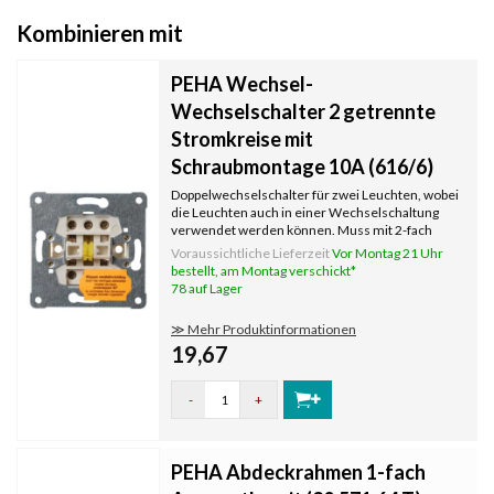
Kombinieren mit
PEHA Wechsel-
Wechselschalter 2 getrennte
Stromkreise mit
Schraubmontage 10A (616/6)
Doppelwechselschalter für zwei Leuchten, wobei
die Leuchten auch in einer Wechselschaltung
verwendet werden können. Muss mit 2-fach
Wippe und Abdeckrahmen komplettiert werden,
Voraussichtliche Lieferzeit
Vor Montag 21 Uhr
die separat bestellt werden. Mit
bestellt, am Montag verschickt*
Krallenbefestigung.
78 auf Lager
≫ Mehr Produktinformationen
19,67
-
+
PEHA Abdeckrahmen 1-fach