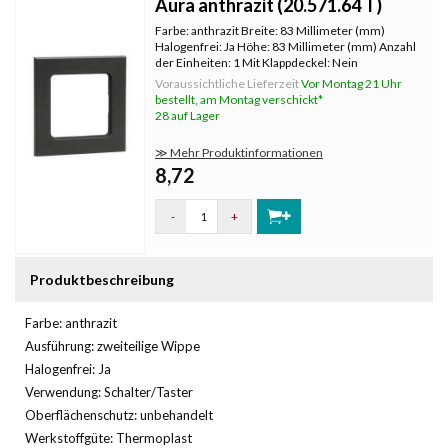
Aura anthrazit (20.571.64 T)
Farbe: anthrazit Breite: 83 Millimeter (mm)
Halogenfrei: Ja Höhe: 83 Millimeter (mm) Anzahl
der Einheiten: 1 Mit Klappdeckel: Nein
Oberflächenschutz: lackiert
Voraussichtliche Lieferzeit
Vor Montag 21 Uhr
Textfeld/Beschriftungsfläche: Nein
bestellt, am Montag verschickt*
Werkstoffgüte: Thermoplast Werkstoff:
28 auf Lager
Kunststoff Befesti
≫ Mehr Produktinformationen
8,72
-
+
Produktbeschreibung
Farbe: anthrazit
Ausführung: zweiteilige Wippe
Halogenfrei: Ja
Verwendung: Schalter/Taster
Oberflächenschutz: unbehandelt
Werkstoffgüte: Thermoplast