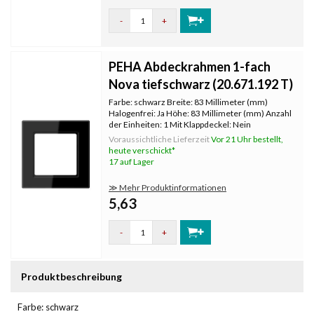
-
+
PEHA Abdeckrahmen 1-fach
Nova tiefschwarz (20.671.192 T)
Farbe: schwarz Breite: 83 Millimeter (mm)
Halogenfrei: Ja Höhe: 83 Millimeter (mm) Anzahl
der Einheiten: 1 Mit Klappdeckel: Nein
Oberflächenschutz: unbehandelt
Voraussichtliche Lieferzeit
Vor 21 Uhr bestellt,
Textfeld/Beschriftungsfläche: Nein
heute verschickt*
Werkstoffgüte: Thermoplast Werkstoff:
17 auf Lager
Kunststoff Befest
≫ Mehr Produktinformationen
5,63
-
+
Produktbeschreibung
Farbe: schwarz