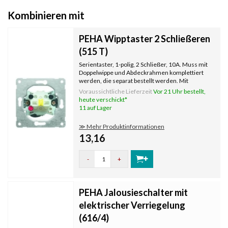
Kombinieren mit
PEHA Wipptaster 2 Schließeren
(515 T)
Serientaster, 1-polig, 2 Schließer, 10A. Muss mit
Doppelwippe und Abdeckrahmen komplettiert
werden, die separat bestellt werden. Mit
Krallenbefestigung.
Voraussichtliche Lieferzeit
Vor 21 Uhr bestellt,
heute verschickt*
11 auf Lager
≫ Mehr Produktinformationen
13,16
-
+
PEHA Jalousieschalter mit
elektrischer Verriegelung
(616/4)