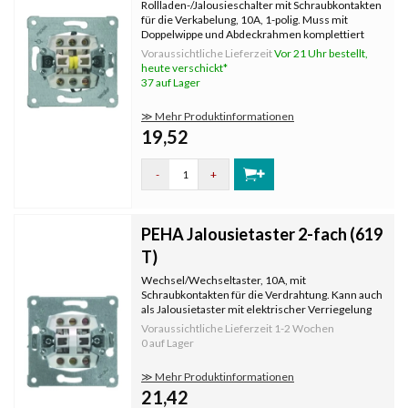
Rollladen-/Jalousieschalter mit Schraubkontakten
für die Verkabelung, 10A, 1-polig. Muss mit
Doppelwippe und Abdeckrahmen komplettiert
werden, die separat bestellt werden.
Voraussichtliche Lieferzeit
Vor 21 Uhr bestellt,
heute verschickt*
37 auf Lager
≫ Mehr Produktinformationen
19,52
-
+
PEHA Jalousietaster 2-fach (619
T)
Wechsel/Wechseltaster, 10A, mit
Schraubkontakten für die Verdrahtung. Kann auch
als Jalousietaster mit elektrischer Verriegelung
verwendet werden. Muss mit Doppelwippe und
Voraussichtliche Lieferzeit
1-2 Wochen
Abdeckrahmen komplettiert werden, die separat
0 auf Lager
bestellt werden.
≫ Mehr Produktinformationen
21,42