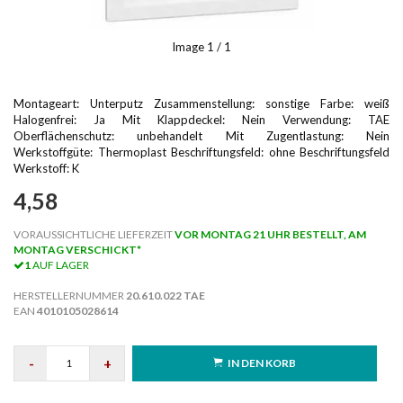
Image
1
/ 1
Montageart: Unterputz Zusammenstellung: sonstige Farbe: weiß
Halogenfrei: Ja Mit Klappdeckel: Nein Verwendung: TAE
Oberflächenschutz: unbehandelt Mit Zugentlastung: Nein
Werkstoffgüte: Thermoplast Beschriftungsfeld: ohne Beschriftungsfeld
Werkstoff: K
4,58
VORAUSSICHTLICHE LIEFERZEIT
VOR MONTAG 21 UHR BESTELLT, AM
MONTAG VERSCHICKT*
1
AUF LAGER
HERSTELLERNUMMER
20.610.022 TAE
EAN
4010105028614
-
+
IN DEN KORB