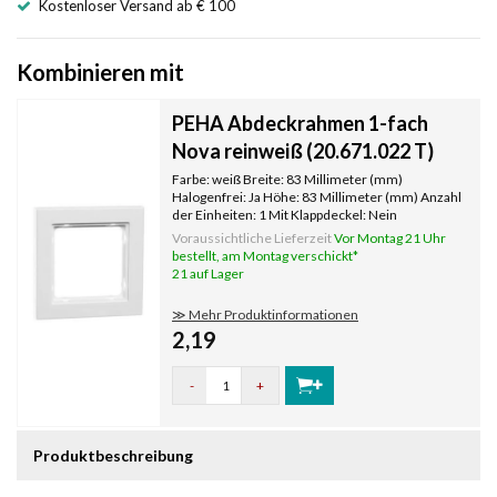
Kostenloser Versand ab € 100
Kombinieren mit
PEHA Abdeckrahmen 1-fach
Nova reinweiß (20.671.022 T)
Farbe: weiß Breite: 83 Millimeter (mm)
Halogenfrei: Ja Höhe: 83 Millimeter (mm) Anzahl
der Einheiten: 1 Mit Klappdeckel: Nein
Oberflächenschutz: unbehandelt
Voraussichtliche Lieferzeit
Vor Montag 21 Uhr
Textfeld/Beschriftungsfläche: Nein
bestellt, am Montag verschickt*
Werkstoffgüte: Thermoplast Werkstoff:
21 auf Lager
Kunststoff Befestig
≫ Mehr Produktinformationen
2,19
-
+
Produktbeschreibung