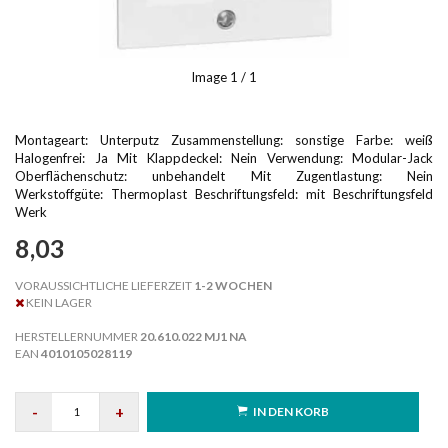
Image
1
/ 1
Montageart: Unterputz Zusammenstellung: sonstige Farbe: weiß
Halogenfrei: Ja Mit Klappdeckel: Nein Verwendung: Modular-Jack
Oberflächenschutz: unbehandelt Mit Zugentlastung: Nein
Werkstoffgüte: Thermoplast Beschriftungsfeld: mit Beschriftungsfeld
Werk
8,03
VORAUSSICHTLICHE LIEFERZEIT
1-2 WOCHEN
KEIN LAGER
HERSTELLERNUMMER
20.610.022 MJ1 NA
EAN
4010105028119
-
+
IN DEN KORB