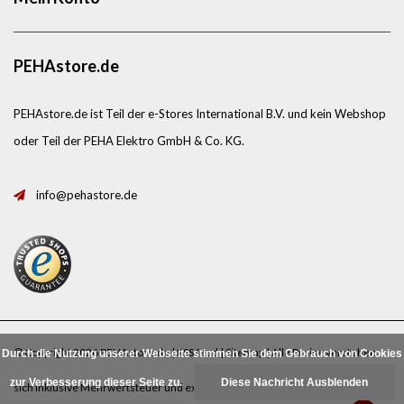
PEHAstore.de
PEHAstore.de ist Teil der e-Stores International B.V. und kein Webshop
oder Teil der PEHA Elektro GmbH & Co. KG.
info@pehastore.de
© Copyright 2026 PEHAstore.de |
RSS feed
|
Sitemap
| Alle Preise verstehen
Durch die Nutzung unserer Webseite stimmen Sie dem Gebrauch von Cookies
zur Verbesserung dieser Seite zu.
Diese Nachricht Ausblenden
sich inklusive Mehrwertsteuer und exklusive
Porto
.