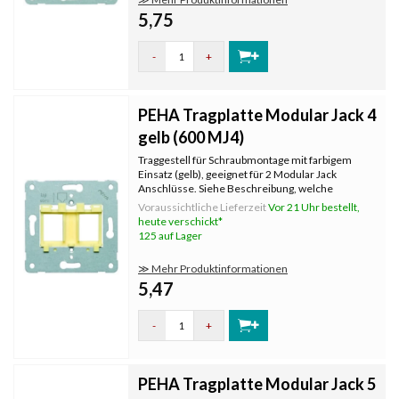
5,75
-
+
PEHA Tragplatte Modular Jack 4
gelb (600 MJ4)
Traggestell für Schraubmontage mit farbigem
Einsatz (gelb), geeignet für 2 Modular Jack
Anschlüsse. Siehe Beschreibung, welche
Hersteller und Typen von Steckern passen.
Voraussichtliche Lieferzeit
Vor 21 Uhr bestellt,
heute verschickt*
125 auf Lager
≫ Mehr Produktinformationen
5,47
-
+
PEHA Tragplatte Modular Jack 5