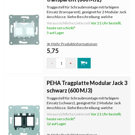
Traggestell für Schraubmontage mit farbigem
Einsatz (transparent), geeignet für 2 Modular Jack
Anschlüsse. Siehe Beschreibung, welche
Hersteller und Typen von Steckern passen.
Voraussichtliche Lieferzeit
Vor 21 Uhr bestellt,
heute verschickt*
5 auf Lager
≫ Mehr Produktinformationen
5,75
-
+
PEHA Tragplatte Modular Jack 3
schwarz (600 MJ3)
Traggestell für Schraubmontage mit farbigem
Einsatz (schwarz), geeignet für 2 Modular Jack
Anschlüsse. Siehe Beschreibung, welche
Hersteller und Typen von Steckern passen.
Voraussichtliche Lieferzeit
Vor 21 Uhr bestellt,
heute verschickt*
12 auf Lager
≫ Mehr Produktinformationen