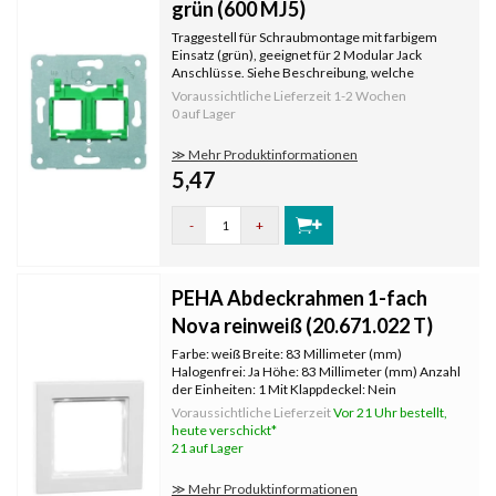
grün (600 MJ5)
Traggestell für Schraubmontage mit farbigem
Einsatz (grün), geeignet für 2 Modular Jack
Anschlüsse. Siehe Beschreibung, welche
Hersteller und Typen von Steckern passen.
Voraussichtliche Lieferzeit
1-2 Wochen
0 auf Lager
≫ Mehr Produktinformationen
5,47
-
+
PEHA Abdeckrahmen 1-fach
Nova reinweiß (20.671.022 T)
Farbe: weiß Breite: 83 Millimeter (mm)
Halogenfrei: Ja Höhe: 83 Millimeter (mm) Anzahl
der Einheiten: 1 Mit Klappdeckel: Nein
Oberflächenschutz: unbehandelt
Voraussichtliche Lieferzeit
Vor 21 Uhr bestellt,
Textfeld/Beschriftungsfläche: Nein
heute verschickt*
Werkstoffgüte: Thermoplast Werkstoff:
21 auf Lager
Kunststoff Befestig
≫ Mehr Produktinformationen