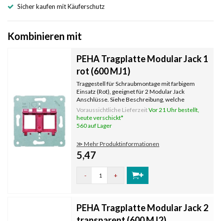
Sicher kaufen mit Käuferschutz
Kombinieren mit
PEHA Tragplatte Modular Jack 1
rot (600 MJ1)
Traggestell für Schraubmontage mit farbigem
Einsatz (Rot), geeignet für 2 Modular Jack
Anschlüsse. Siehe Beschreibung, welche
Hersteller und Typen von Steckern passen.
Voraussichtliche Lieferzeit
Vor 21 Uhr bestellt,
heute verschickt*
560 auf Lager
≫ Mehr Produktinformationen
5,47
-
+
PEHA Tragplatte Modular Jack 2
transparent (600 MJ2)