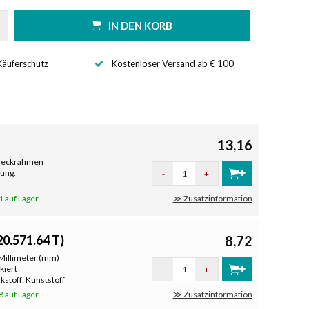
IN DEN KORB
Käuferschutz
Kostenloser Versand ab € 100
13,16
Abdeckrahmen
gung.
-
+
1 auf Lager
≫ Zusatzinformation
0.571.64 T)
8,72
 Millimeter (mm)
kiert
-
+
stoff: Kunststoff
8 auf Lager
≫ Zusatzinformation