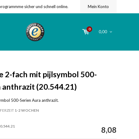
programmme sicher und schnell online.
Mein Konto
0
0,00
2-fach mit pijlsymbol 500-
 anthrazit (20.544.21)
ymbol 500-Serien Aura anthrazit.
FERZEIT
1-2 WOCHEN
0.544.21
8,08