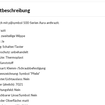
tbeschreibung
h mit pijlsymbol 500-Serien Aura anthrazit.
razit
 zweiteilige Wippe
: Ja
 Schalter/Taster
nschutz: unbehandelt
üte: Thermoplast
Kunststoff
gsart: Klemm-/Schraubbefestigung
nnzeichnung: Symbol "Pfeile"
ter/Lichtauslass: Nein
 (ähnlich): 7021
ftungsfeld: Nein
chbarer Linse/Symbol: Nein
der Oberfläche: matt