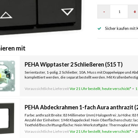
-
+
Sicher kaufen mit 
ieren mit
PEHA Wipptaster 2 Schließeren (515 T)
Serientaster, 1-polig, 2 Schließer, 10A. Muss mit Doppelwippe und 
komplettiert werden, die separat bestellt werden. Mit Krallenbefesti
Voraussichtliche Lieferzeit
Vor 21 Uhr bestellt, heute verschickt*
1
PEHA Abdeckrahmen 1-fach Aura anthrazit (2
Farbe: anthrazit Breite: 83 Millimeter (mm) Halogenfrei: Ja Höhe: 83
Anzahl der Einheiten: 1 Mit Klappdeckel: Nein Oberflächenschutz: lac
Textfeld/Beschriftungsfläche: Nein Werkstoffgüte: Thermoplast Werk
Befesti
Voraussichtliche Lieferzeit
Vor 21 Uhr bestellt, heute verschickt*
2