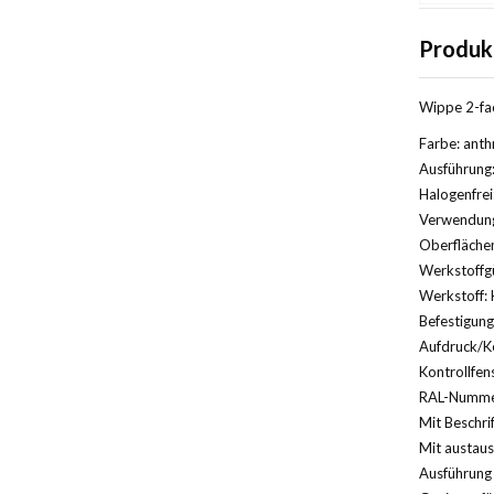
Produk
Wippe 2-fac
Farbe: anth
Ausführung:
Halogenfrei
Verwendung:
Oberfläche
Werkstoffg
Werkstoff: 
Befestigun
Aufdruck/Ke
Kontrollfens
RAL-Nummer
Mit Beschri
Mit austaus
Ausführung 