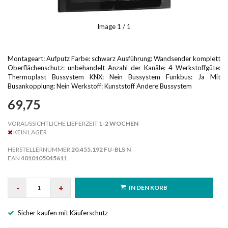
Image
1
/ 1
Montageart: Aufputz Farbe: schwarz Ausführung: Wandsender komplett
Oberflächenschutz: unbehandelt Anzahl der Kanäle: 4 Werkstoffgüte:
Thermoplast Bussystem KNX: Nein Bussystem Funkbus: Ja Mit
Busankopplung: Nein Werkstoff: Kunststoff Andere Bussystem
69,75
VORAUSSICHTLICHE LIEFERZEIT
1-2 WOCHEN
KEIN LAGER
HERSTELLERNUMMER
20.455.192 FU-BLS N
EAN
4010105045611
-
+
IN DEN KORB
Sicher kaufen mit Käuferschutz