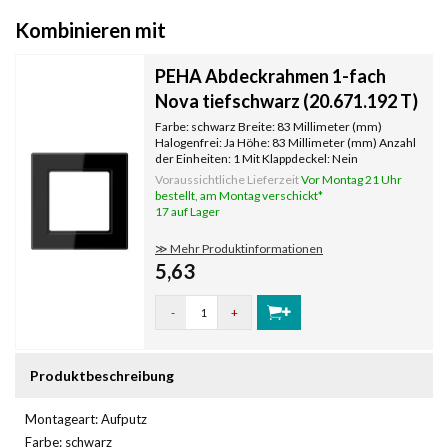
Kombinieren mit
PEHA Abdeckrahmen 1-fach
Nova tiefschwarz (20.671.192 T)
Farbe: schwarz Breite: 83 Millimeter (mm)
Halogenfrei: Ja Höhe: 83 Millimeter (mm) Anzahl
der Einheiten: 1 Mit Klappdeckel: Nein
Oberflächenschutz: unbehandelt
Voraussichtliche Lieferzeit
Vor Montag 21 Uhr
Textfeld/Beschriftungsfläche: Nein
bestellt, am Montag verschickt*
Werkstoffgüte: Thermoplast Werkstoff:
17 auf Lager
Kunststoff Befest
≫ Mehr Produktinformationen
5,63
-
+
Produktbeschreibung
Montageart: Aufputz
Farbe: schwarz