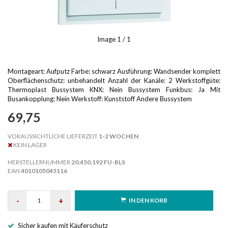
Image
1
/ 1
Montageart: Aufputz Farbe: schwarz Ausführung: Wandsender komplett
Oberflächenschutz: unbehandelt Anzahl der Kanäle: 2 Werkstoffgüte:
Thermoplast Bussystem KNX: Nein Bussystem Funkbus: Ja Mit
Busankopplung: Nein Werkstoff: Kunststoff Andere Bussystem
69,75
VORAUSSICHTLICHE LIEFERZEIT
1-2 WOCHEN
KEIN LAGER
HERSTELLERNUMMER
20.450.192 FU-BLS
EAN
4010105045116
-
+
IN DEN KORB
Sicher kaufen mit Käuferschutz