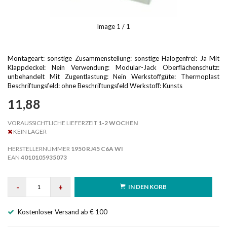
Image
1
/ 1
Montageart: sonstige Zusammenstellung: sonstige Halogenfrei: Ja Mit
Klappdeckel: Nein Verwendung: Modular-Jack Oberflächenschutz:
unbehandelt Mit Zugentlastung: Nein Werkstoffgüte: Thermoplast
Beschriftungsfeld: ohne Beschriftungsfeld Werkstoff: Kunsts
11,88
VORAUSSICHTLICHE LIEFERZEIT
1-2 WOCHEN
KEIN LAGER
HERSTELLERNUMMER
1950 RJ45 C6A WI
EAN
4010105935073
-
+
IN DEN KORB
Kostenloser Versand ab € 100