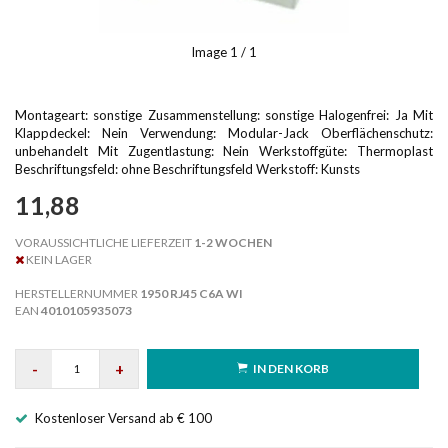
Image
1
/ 1
Montageart: sonstige Zusammenstellung: sonstige Halogenfrei: Ja Mit
Klappdeckel: Nein Verwendung: Modular-Jack Oberflächenschutz:
unbehandelt Mit Zugentlastung: Nein Werkstoffgüte: Thermoplast
Beschriftungsfeld: ohne Beschriftungsfeld Werkstoff: Kunsts
11,88
VORAUSSICHTLICHE LIEFERZEIT
1-2 WOCHEN
KEIN LAGER
HERSTELLERNUMMER
1950 RJ45 C6A WI
EAN
4010105935073
-
+
IN DEN KORB
Kostenloser Versand ab € 100