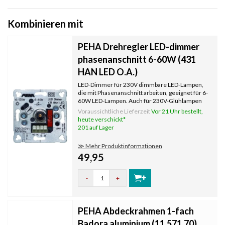
Kombinieren mit
PEHA Drehregler LED-dimmer
phasenanschnitt 6-60W (431
HAN LED O.A.)
LED-Dimmer für 230V dimmbare LED-Lampen,
die mit Phasenanschnitt arbeiten, geeignet für 6-
60W LED-Lampen. Auch für 230V-Glühlampen
und Halogenlampen geeignet. Der Dimmer
Voraussichtliche Lieferzeit
Vor 21 Uhr bestellt,
arbeitet mit Phasenanschnitt. Geeignet für die
heute verschickt*
traditionelle Wechselschaltung.
201 auf Lager
≫ Mehr Produktinformationen
49,95
-
+
PEHA Abdeckrahmen 1-fach
Badora aluminium (11.571.70)