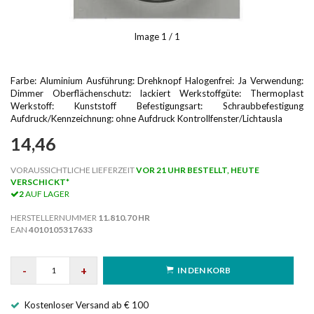
Image
1
/ 1
Farbe: Aluminium Ausführung: Drehknopf Halogenfrei: Ja Verwendung:
Dimmer Oberflächenschutz: lackiert Werkstoffgüte: Thermoplast
Werkstoff: Kunststoff Befestigungsart: Schraubbefestigung
Aufdruck/Kennzeichnung: ohne Aufdruck Kontrollfenster/Lichtausla
14,46
VORAUSSICHTLICHE LIEFERZEIT
VOR 21 UHR BESTELLT, HEUTE
VERSCHICKT*
2
AUF LAGER
HERSTELLERNUMMER
11.810.70 HR
EAN
4010105317633
-
+
IN DEN KORB
Kostenloser Versand ab € 100