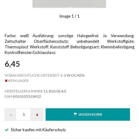
Image
1
/ 1
Farbe: weiß Ausführung: sonstige Halogenfrei: Ja Verwendung:
Zeitschalter Oberflächenschutz: unbehandelt Werkstoffgüte:
Thermoplast Werkstoff: Kunststoff Befestigungsart: Klemmbefestigung
Kontrollfenster/Lichtauslass:
6,45
VORAUSSICHTLICHE LIEFERZEIT
1-2 WOCHEN
KEIN LAGER
HERSTELLERNUMMER
11.810.02 AS
EAN
4010105318432
-
+
IN DEN KORB
Sicher kaufen mit Käuferschutz