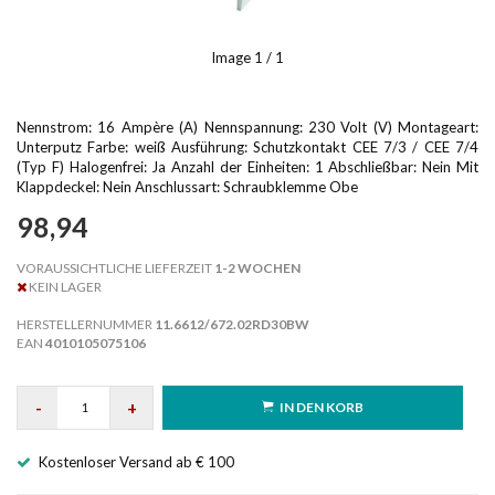
Image
1
/ 1
Nennstrom: 16 Ampère (A) Nennspannung: 230 Volt (V) Montageart:
Unterputz Farbe: weiß Ausführung: Schutzkontakt CEE 7/3 / CEE 7/4
(Typ F) Halogenfrei: Ja Anzahl der Einheiten: 1 Abschließbar: Nein Mit
Klappdeckel: Nein Anschlussart: Schraubklemme Obe
98,94
VORAUSSICHTLICHE LIEFERZEIT
1-2 WOCHEN
KEIN LAGER
HERSTELLERNUMMER
11.6612/672.02RD30BW
EAN
4010105075106
-
+
IN DEN KORB
Kostenloser Versand ab € 100