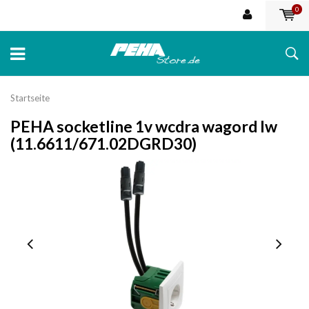
0
Startseite
PEHA socketline 1v wcdra wagord lw
(11.6611/671.02DGRD30)