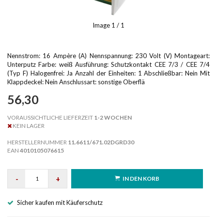
Image
1
/ 1
Nennstrom: 16 Ampère (A) Nennspannung: 230 Volt (V) Montageart:
Unterputz Farbe: weiß Ausführung: Schutzkontakt CEE 7/3 / CEE 7/4
(Typ F) Halogenfrei: Ja Anzahl der Einheiten: 1 Abschließbar: Nein Mit
Klappdeckel: Nein Anschlussart: sonstige Oberflä
56,30
VORAUSSICHTLICHE LIEFERZEIT
1-2 WOCHEN
KEIN LAGER
HERSTELLERNUMMER
11.6611/671.02DGRD30
EAN
4010105076615
-
+
IN DEN KORB
Sicher kaufen mit Käuferschutz