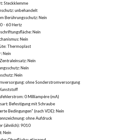
rt: Steckklemme
nschutz: unbehandelt
em Berührungsschutz: Nein
0 - 60 Hertz
schriftungsfläche: Nein
hanismus: Nein
üte: Thermoplast
: Nein
Zentraleinsatz: Nein
ngsschutz: Nein
schutz: Nein
mversorgung: ohne Sonderstromversorgung
Kunststoff
fehlerstrom: 0 Milliampère (mA)
sart: Befestigung mit Schraube
erte Bedingungen" (nach VDE): Nein
ennzeichnung: ohne Aufdruck
 (ähnlich): 9010
: Nein
der Oberfläche: glänzend