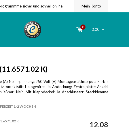
programmme sicher und schnell online.
Mein Konto
0
0,00
11.6571.02 K)
 (A) Nennspannung: 250 Volt (V) Montageart: Unterputz Farbe:
tzkontaktstift Halogenfrei: Ja Abdeckung: Zentralplatte Anzahl
hließbar: Nein Mit Klappdeckel: Ja Anschlussart: Steckklemme
FERZEIT
1-2 WOCHEN
1.6571.02 K
12,08