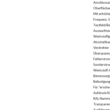
Anschlussa
Oberfläche
Mit erhöht
Frequenz: 5
Textfeld/Be
Auswurfmec
Werkstoffg
Abschaltbar
Verdrehter 
Überspannu
Fehlerstrom
Sonderstro
Werkstoff: 
Bemessungs
Befestigung
Für "erschw
Aufdruck/K
RAL-Nummer
Transparent
Ausführung 