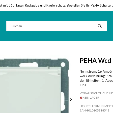
st mit 365 Tagen Rückgabe und Käuferschutz. Bestellen Sie Ihr PEHA Schalter
PEHA Wcd (
Nennstrom: 16 Ampère
weiß Ausführung: Schu
der Einheiten: 1 Absc
Obe
VORAUSSICHTLICHE LIE
KEIN LAGER
HERSTELLERNUMMER
1
EAN
4010105318548