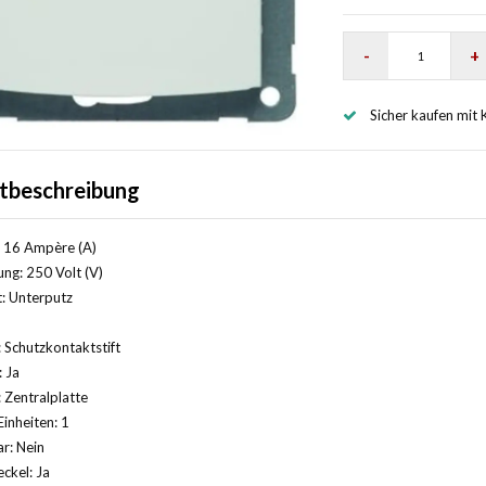
-
+
Sicher kaufen mit 
tbeschreibung
 16 Ampère (A)
ng: 250 Volt (V)
: Unterputz
 Schutzkontaktstift
: Ja
Zentralplatte
Einheiten: 1
r: Nein
ckel: Ja