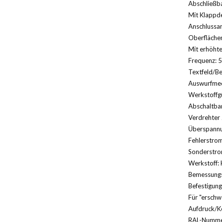
Abschließba
Mit Klappde
Anschlussa
Oberfläche
Mit erhöht
Frequenz: 5
Textfeld/Be
Auswurfmec
Werkstoffg
Abschaltbar
Verdrehter 
Überspannu
Fehlerstrom
Sonderstro
Werkstoff: 
Bemessungs
Befestigung
Für "erschw
Aufdruck/K
RAL-Nummer