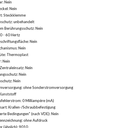
r: Nein
ckel: Nein
rt: Steckklemme
nschutz: unbehandelt
em Berührungsschutz: Nein
0 - 60 Hertz
schriftungsfläche: Nein
hanismus: Nein
üte: Thermoplast
: Nein
Zentraleinsatz: Nein
ngsschutz: Nein
schutz: Nein
mversorgung: ohne Sonderstromversorgung
Kunststoff
fehlerstrom: 0 Milliampère (mA)
sart: Krallen-/Schraubbefestigung
erte Bedingungen" (nach VDE): Nein
ennzeichnung: ohne Aufdruck
 (ähnlich): 9010