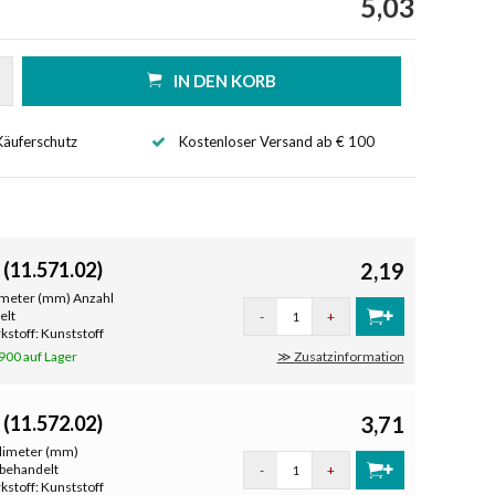
5,03
IN DEN KORB
Käuferschutz
Kostenloser Versand ab € 100
(11.571.02)
2,19
limeter (mm) Anzahl
elt
-
+
stoff: Kunststoff
900 auf Lager
≫ Zusatzinformation
(11.572.02)
3,71
llimeter (mm)
nbehandelt
-
+
stoff: Kunststoff