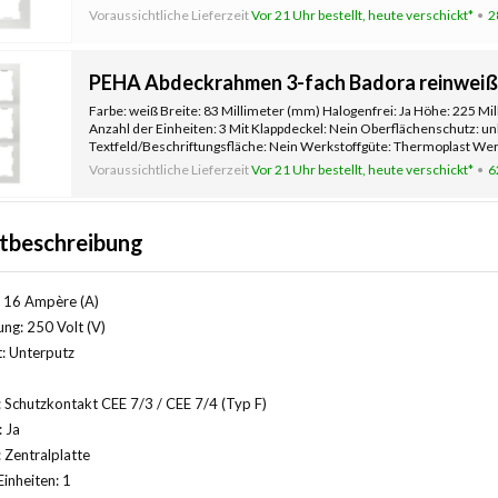
Befesti
Voraussichtliche Lieferzeit
Vor 21 Uhr bestellt, heute verschickt*
2
PEHA Abdeckrahmen 3-fach Badora reinweiß 
Farbe: weiß Breite: 83 Millimeter (mm) Halogenfrei: Ja Höhe: 225 Mi
Anzahl der Einheiten: 3 Mit Klappdeckel: Nein Oberflächenschutz: u
Textfeld/Beschriftungsfläche: Nein Werkstoffgüte: Thermoplast Werk
Befesti
Voraussichtliche Lieferzeit
Vor 21 Uhr bestellt, heute verschickt*
6
tbeschreibung
 16 Ampère (A)
ng: 250 Volt (V)
: Unterputz
 Schutzkontakt CEE 7/3 / CEE 7/4 (Typ F)
: Ja
Zentralplatte
Einheiten: 1