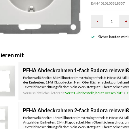
EAN
4010105318357
-
+
Sicher kaufen mit 
ieren mit
PEHA Abdeckrahmen 1-fach Badora reinweiß 
Farbe: weiß Breite: 83 Millimeter (mm) Halogenfrei: Ja Höhe: 83 Mil
der Einheiten: 1 Mit Klappdeckel: Nein Oberflächenschutz: unbehand
Textfeld/Beschriftungsfläche: Nein Werkstoffgüte: Thermoplast Werk
Befestig
Voraussichtliche Lieferzeit
Vor 21 Uhr bestellt, heute verschickt*
1
PEHA Abdeckrahmen 2-fach Badora reinweiß 
Farbe: weiß Breite: 154 Millimeter (mm) Halogenfrei: Ja Höhe: 83 Mi
Anzahl der Einheiten: 2 Mit Klappdeckel: Nein Oberflächenschutz: u
Textfeld/Beschriftungsfläche: Nein Werkstoffgüte: Thermoplast Werk