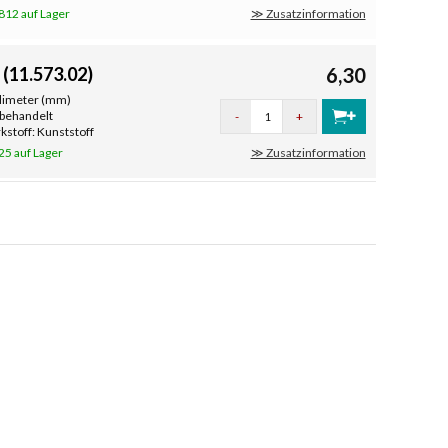
812 auf Lager
≫ Zusatzinformation
(11.573.02)
6,30
llimeter (mm)
nbehandelt
-
+
stoff: Kunststoff
25 auf Lager
≫ Zusatzinformation