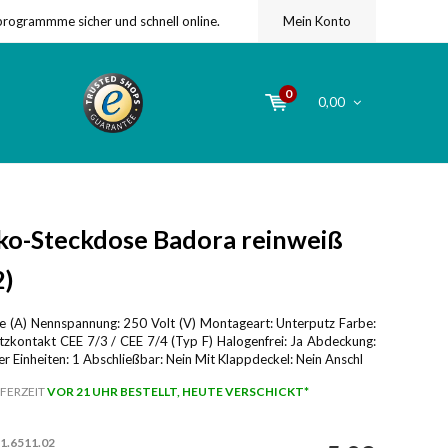
programmme sicher und schnell online.
Mein Konto
0
0,00
o-Steckdose Badora reinweiß
2)
 (A) Nennspannung: 250 Volt (V) Montageart: Unterputz Farbe:
tzkontakt CEE 7/3 / CEE 7/4 (Typ F) Halogenfrei: Ja Abdeckung:
er Einheiten: 1 Abschließbar: Nein Mit Klappdeckel: Nein Anschl
FERZEIT
VOR 21 UHR BESTELLT, HEUTE VERSCHICKT*
1.6511.02