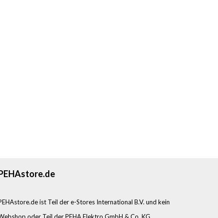
PEHAstore.de
PEHAstore.de ist Teil der e-Stores International B.V. und kein
Webshop oder Teil der PEHA Elektro GmbH & Co. KG.