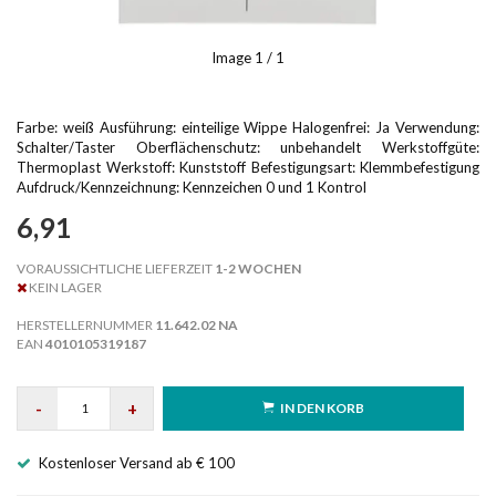
Image
1
/ 1
Farbe: weiß Ausführung: einteilige Wippe Halogenfrei: Ja Verwendung:
Schalter/Taster Oberflächenschutz: unbehandelt Werkstoffgüte:
Thermoplast Werkstoff: Kunststoff Befestigungsart: Klemmbefestigung
Aufdruck/Kennzeichnung: Kennzeichen 0 und 1 Kontrol
6,91
VORAUSSICHTLICHE LIEFERZEIT
1-2 WOCHEN
KEIN LAGER
HERSTELLERNUMMER
11.642.02 NA
EAN
4010105319187
-
+
IN DEN KORB
Kostenloser Versand ab € 100