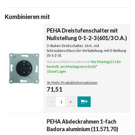
Kombinieren mit
PEHA Dreistufenschalter mit
Nullstellung 0-1-2-3 (601/3 O.A.)
3-Stufen-Drehschalter, 16 A , mit
Schraubanschluss für Verkabelung, mit 0-Stellung
(0-1-2-3).
Voraussichtliche Lieferzeit
Vor Montag 21 Uhr
bestellt, am Montag verschickt*
10 auf Lager
≫ Mehr Produktinformationen
71,51
-
+
PEHA Abdeckrahmen 1-fach
Badora aluminium (11.571.70)