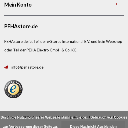
Mein Konto
PEHAstore.de
PEHAstore.de ist Teil der e-Stores International B.V. und kein Webshop
oder Teil der PEHA Elektro GmbH & Co. KG.
info@pehastore.de
© Copyright 2026 PEHAstore.de |
RSS feed
|
Sitemap
| Alle Preise verstehen
Durch die Nutzung unserer Webseite stimmen Sie dem Gebrauch von Cookies
zur Verbesserung dieser Seite zu.
Diese Nachricht Ausblenden