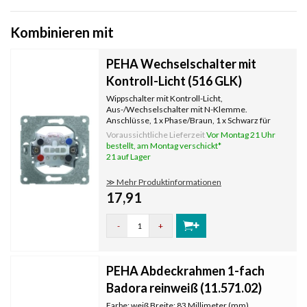
Kombinieren mit
PEHA Wechselschalter mit
Kontroll-Licht (516 GLK)
Wippschalter mit Kontroll-Licht,
Aus-/Wechselschalter mit N-Klemme.
Anschlüsse, 1 x Phase/Braun, 1 x Schwarz für
Ein/Aus, 1 x Null/Blau für Kontrollleuchte.
Voraussichtliche Lieferzeit
Vor Montag 21 Uhr
Anschlüsse, 1 x Phase/Braun, 2 x Schwarz für
bestellt, am Montag verschickt*
Wechselschaltung, 1 x Neutral/Blau.
21 auf Lager
≫ Mehr Produktinformationen
17,91
-
+
PEHA Abdeckrahmen 1-fach
Badora reinweiß (11.571.02)
Farbe: weiß Breite: 83 Millimeter (mm)