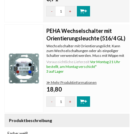
-
+
PEHA Wechselschalter mit
Orientierungsleuchte (516/4 GL)
Wechselschalter mit Orientierungslicht. Kann
zum Wechselschaltungen oder als einpoliger
Schalter verwendet werden. Muss mit Wippe mit
Kontrollfenster und Abdeckrahmen komplettiert
Voraussichtliche Lieferzeit
Vor Montag 21 Uhr
werden, die separat bestellt werden. Mit
bestellt, am Montag verschickt*
Krallenbefestigung.
3 auf Lager
≫ Mehr Produktinformationen
18,80
-
+
Produktbeschreibung
Farbe: weiß