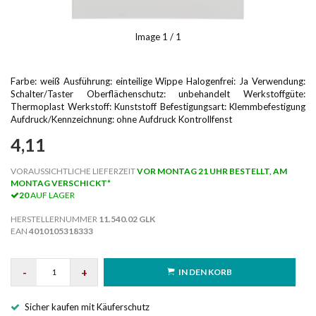
Image
1
/ 1
Farbe: weiß Ausführung: einteilige Wippe Halogenfrei: Ja Verwendung:
Schalter/Taster Oberflächenschutz: unbehandelt Werkstoffgüte:
Thermoplast Werkstoff: Kunststoff Befestigungsart: Klemmbefestigung
Aufdruck/Kennzeichnung: ohne Aufdruck Kontrollfenst
4,11
VORAUSSICHTLICHE LIEFERZEIT
VOR MONTAG 21 UHR BESTELLT, AM
MONTAG VERSCHICKT*
20
AUF LAGER
HERSTELLERNUMMER
11.540.02 GLK
EAN
4010105318333
-
+
IN DEN KORB
Sicher kaufen mit Käuferschutz