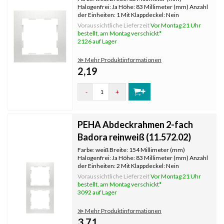
Halogenfrei: Ja Höhe: 83 Millimeter (mm) Anzahl
der Einheiten: 1 Mit Klappdeckel: Nein
Oberflächenschutz: unbehandelt
Voraussichtliche Lieferzeit
Vor Montag 21 Uhr
Textfeld/Beschriftungsfläche: Nein
bestellt, am Montag verschickt*
Werkstoffgüte: Thermoplast Werkstoff:
2126 auf Lager
Kunststoff Befestig
≫ Mehr Produktinformationen
2,19
-
+
PEHA Abdeckrahmen 2-fach
Badora reinweiß (11.572.02)
Farbe: weiß Breite: 154 Millimeter (mm)
Halogenfrei: Ja Höhe: 83 Millimeter (mm) Anzahl
der Einheiten: 2 Mit Klappdeckel: Nein
Oberflächenschutz: unbehandelt
Voraussichtliche Lieferzeit
Vor Montag 21 Uhr
Textfeld/Beschriftungsfläche: Nein
bestellt, am Montag verschickt*
Werkstoffgüte: Thermoplast Werkstoff:
3092 auf Lager
Kunststoff Befesti
≫ Mehr Produktinformationen
3,71