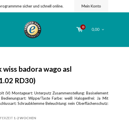
programmme sicher und schnell online.
Mein Konto
0
0,00
 wiss badora wago asl
1.02 RD30)
lt (V) Montageart: Unterputz Zusammenstellung: Basiselement
Bedienungsart: Wippe/Taste Farbe: weiß Halogenfrei: Ja Mit
chlussart: Schraubklemme Beleuchtung: nein Oberflächenschutz:
FERZEIT
1-2 WOCHEN