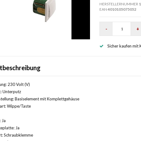
HERSTELLERNUMMER
1
EAN
4010105075052
-
+
Sicher kaufen mit 
tbeschreibung
ng: 230 Volt (V)
: Unterputz
ellung: Basiselement mit Komplettgehäuse
art: Wippe/Taste
: Ja
platte: Ja
rt: Schraubklemme