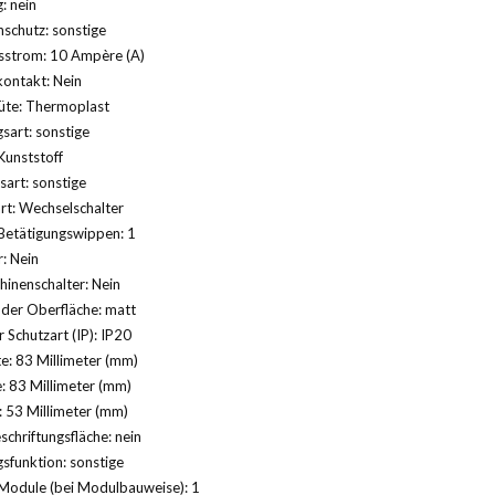
: nein
schutz: sonstige
strom: 10 Ampère (A)
ontakt: Nein
üte: Thermoplast
sart: sonstige
Kunststoff
sart: sonstige
rt: Wechselschalter
Betätigungswippen: 1
r: Nein
inenschalter: Nein
der Oberfläche: matt
 Schutzart (IP): IP20
e: 83 Millimeter (mm)
: 83 Millimeter (mm)
: 53 Millimeter (mm)
schriftungsfläche: nein
sfunktion: sonstige
Module (bei Modulbauweise): 1