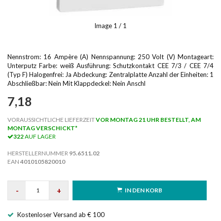
Image
1
/ 1
Nennstrom: 16 Ampère (A) Nennspannung: 250 Volt (V) Montageart:
Unterputz Farbe: weiß Ausführung: Schutzkontakt CEE 7/3 / CEE 7/4
(Typ F) Halogenfrei: Ja Abdeckung: Zentralplatte Anzahl der Einheiten: 1
Abschließbar: Nein Mit Klappdeckel: Nein Anschl
7,18
VORAUSSICHTLICHE LIEFERZEIT
VOR MONTAG 21 UHR BESTELLT, AM
MONTAG VERSCHICKT*
322
AUF LAGER
HERSTELLERNUMMER
95.6511.02
EAN
4010105820010
-
+
IN DEN KORB
Kostenloser Versand ab € 100