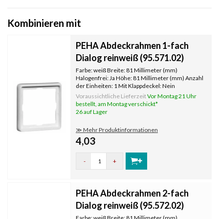
Kombinieren mit
PEHA Abdeckrahmen 1-fach
Dialog reinweiß (95.571.02)
Farbe: weiß Breite: 81 Millimeter (mm)
Halogenfrei: Ja Höhe: 81 Millimeter (mm) Anzahl
der Einheiten: 1 Mit Klappdeckel: Nein
Oberflächenschutz: unbehandelt
Voraussichtliche Lieferzeit
Vor Montag 21 Uhr
Textfeld/Beschriftungsfläche: Nein
bestellt, am Montag verschickt*
Werkstoffgüte: Thermoplast Werkstoff:
26 auf Lager
Kunststoff Befestig
≫ Mehr Produktinformationen
4,03
-
+
PEHA Abdeckrahmen 2-fach
Dialog reinweiß (95.572.02)
Farbe: weiß Breite: 81 Millimeter (mm)