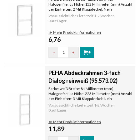
Halogenfrei: Ja Höhe: 152 Millimeter (mm) Anzahl
der Einheiten: 2 Mit Klappdeckel: Nein
Oberflächenschutz: unbehandelt
Voraussichtliche Lieferzeit
1-2 Wochen
Textfeld/Beschriftungsfläche: Nein
0 auf Lager
Werkstoffgüte: Thermoplast Werkstoff:
Kunststoff Befesti
≫ Mehr Produktinformationen
6,76
-
+
PEHA Abdeckrahmen 3-fach
Dialog reinweiß (95.573.02)
Farbe: weiß Breite: 81 Millimeter (mm)
Halogenfrei: Ja Höhe: 223 Millimeter (mm) Anzahl
der Einheiten: 3 Mit Klappdeckel: Nein
Oberflächenschutz: unbehandelt
Voraussichtliche Lieferzeit
1-2 Wochen
Textfeld/Beschriftungsfläche: Nein
0 auf Lager
Werkstoffgüte: Thermoplast Werkstoff:
Kunststoff Befesti
≫ Mehr Produktinformationen
11,89