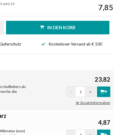
5.640.19
7,85
IN DEN KORB
Käuferschutz
Kostenloser Versand ab € 100
23,82
 Nullleiters als
en für die
-
+
≫ Zusatzinformation
arz
4,87
Millimeter (mm)
-
+