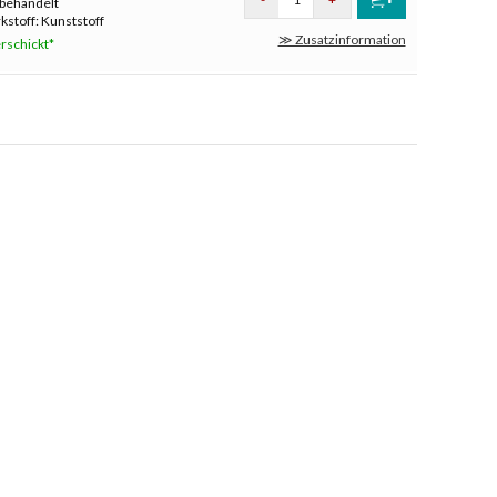
nbehandelt
stoff: Kunststoff
≫ Zusatzinformation
rschickt*