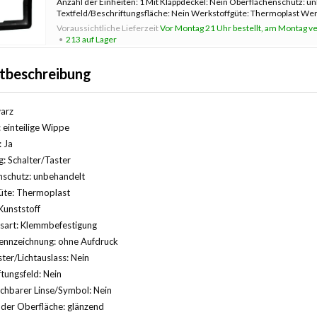
Anzahl der Einheiten: 1 Mit Klappdeckel: Nein Oberflächenschutz: u
Textfeld/Beschriftungsfläche: Nein Werkstoffgüte: Thermoplast Werk
Befest
Voraussichtliche Lieferzeit
Vor Montag 21 Uhr bestellt, am Montag ve
213 auf Lager
tbeschreibung
arz
 einteilige Wippe
: Ja
 Schalter/Taster
nschutz: unbehandelt
üte: Thermoplast
Kunststoff
sart: Klemmbefestigung
ennzeichnung: ohne Aufdruck
ter/Lichtauslass: Nein
ftungsfeld: Nein
chbarer Linse/Symbol: Nein
der Oberfläche: glänzend