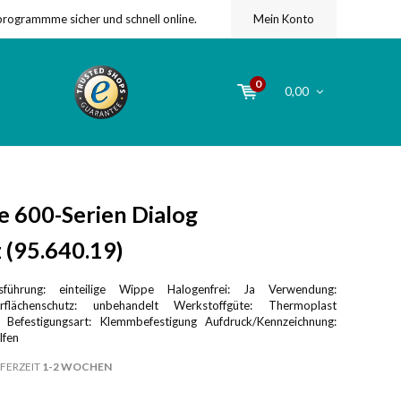
programmme sicher und schnell online.
Mein Konto
0
0,00
 600-Serien Dialog
 (95.640.19)
führung: einteilige Wippe Halogenfrei: Ja Verwendung:
erflächenschutz: unbehandelt Werkstoffgüte: Thermoplast
f Befestigungsart: Klemmbefestigung Aufdruck/Kennzeichnung:
lfen
FERZEIT
1-2 WOCHEN