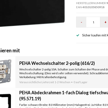
HERSTELLERNUMMER
9
EAN
4010105850918
-
+
Sicher kaufen mit 
ieren mit
PEHA Wechselschalter 2-polig (616/2)
Wechselschalter 2-polig 10A. Schalter zum Schalten der Phase und des
Wechselschaltung. (Dies wird sehr selten verwendet). Schraubklemm
Verkabelung. Mit Krallenbefestigung.
Voraussichtliche Lieferzeit
1-2 Wochen
0 auf Lager
PEHA Abdeckrahmen 1-fach Dialog tiefschw
(95.571.19)
Farbe: schwarz Breite: 81 Millimeter (mm) Halogenfrei: Ja Höhe: 81 