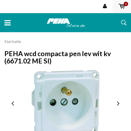
0
Startseite
PEHA wcd compacta pen lev wit kv
(6671.02 ME SI)